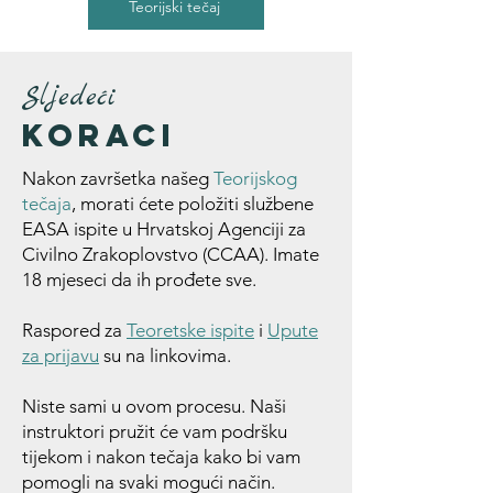
Teorijski tečaj
Sljedeći
Koraci
Nakon završetka našeg
Teorijskog
tečaja
, morati ćete položiti službene
EASA ispite u Hrvatskoj Agenciji za
Civilno Zrakoplovstvo (CCAA). Imate
18 mjeseci da ih prođete sve.
Raspored za
Teoretske ispite
i
Upute
za prijavu
su na linkovima.
Niste sami u ovom procesu. Naši
instruktori pružit će vam podršku
tijekom i nakon tečaja kako bi vam
pomogli na svaki mogući način.