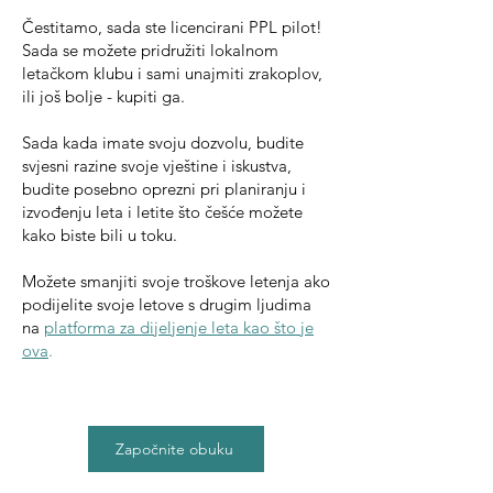
Čestitamo, sada ste licencirani PPL pilot!
Sada se možete pridružiti lokalnom
letačkom klubu i sami unajmiti zrakoplov,
ili još bolje - kupiti ga.
Sada kada imate svoju dozvolu, budite
svjesni razine svoje vještine i iskustva,
budite posebno oprezni pri planiranju i
izvođenju leta i letite što češće možete
kako biste bili u toku.
Možete smanjiti svoje troškove letenja ako
podijelite svoje letove s drugim ljudima
na
platforma za dijeljenje leta kao što je
ova
.
Započnite obuku