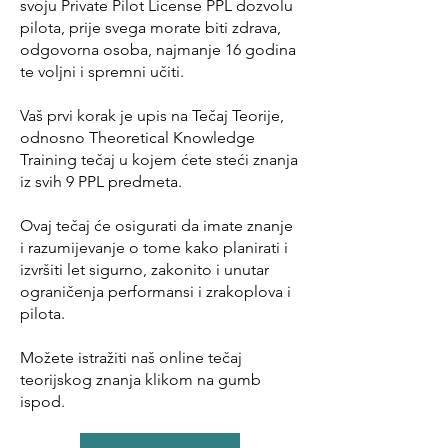
svoju Private Pilot License PPL dozvolu
pilota, prije svega morate biti zdrava,
odgovorna osoba, najmanje 16 godina
te voljni i spremni učiti.
Vaš prvi korak je upis na Tečaj Teorije,
odnosno Theoretical Knowledge
Training tečaj u kojem ćete steći znanja
iz svih 9 PPL predmeta.
Ovaj tečaj će osigurati da imate znanje
i razumijevanje o tome kako planirati i
izvršiti let sigurno, zakonito i unutar
ograničenja performansi i zrakoplova i
pilota.
Možete istražiti naš online tečaj
teorijskog znanja klikom na gumb
ispod.