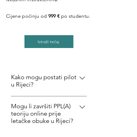
Cijene počinju od
999 €
po studentu.
Istraži tečaj
Kako mogu postati pilot
u Rijeci?
Da biste postali pilot u Rijeci,
obično počinjete s EASA PPL(A)
Mogu li završiti PPL(A)
teorijskom obukom, položite
teoriju online prije
službene PPL teorijske ispite,
letačke obuke u Rijeci?
dobijete važeću zrakoplovnu
Da. Flight School Croatia nudi
liječničku svjedodžbu, završite