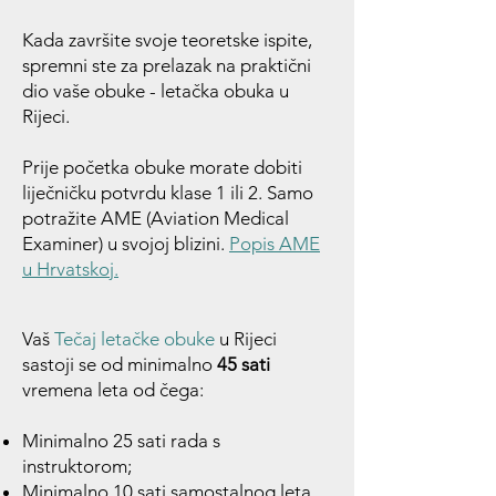
Kada završite svoje teoretske ispite,
spremni ste za prelazak na praktični
dio vaše obuke - letačka obuka u
Rijeci.
Prije početka obuke morate dobiti
liječničku potvrdu klase 1 ili 2. Samo
potražite AME (Aviation Medical
Examiner) u svojoj blizini.
Popis AME
u Hrvatskoj.
Vaš
Tečaj letačke obuke
u Rijeci
sastoji se od minimalno
45 sati
vremena leta od čega:
Minimalno 25 sati rada s
instruktorom;
Minimalno 10 sati samostalnog leta