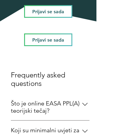
Prijavi se sada
Prijavi se sada
Frequently asked
questions
Što je online EASA PPL(A)
teorijski tečaj?
Online EASA PPL(A) teorijski tečaj
Koji su minimalni uvjeti za
koji organizira Flight School Croatia