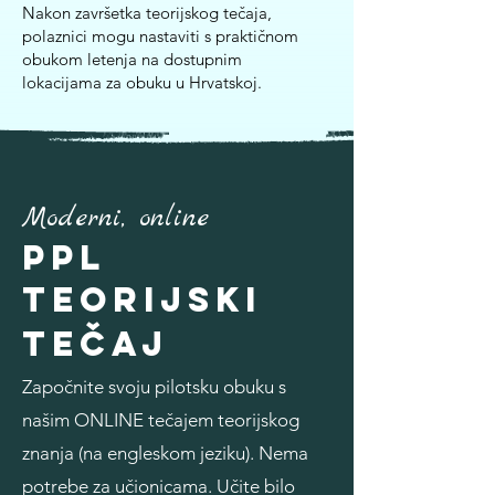
Nakon završetka teorijskog tečaja,
polaznici mogu nastaviti s praktičnom
obukom letenja na dostupnim
lokacijama za obuku u Hrvatskoj.
Moderni, online
PPL
Teorijski
tečaj
Započnite svoju pilotsku obuku s
našim ONLINE tečajem teorijskog
znanja (na engleskom jeziku). Nema
potrebe za učionicama. Učite bilo