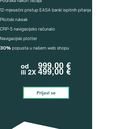
Podrška nakon tečaja
12-mjesečni pristup EASA banki ispitnih pitanja
Pilotski ruksak
CRP-5 navigacijsko računalo
Navigacijski plotter
30%
popusta u našem web shopu
999
,00
€
od
499
,00
€
ili 2X
Prijavi se