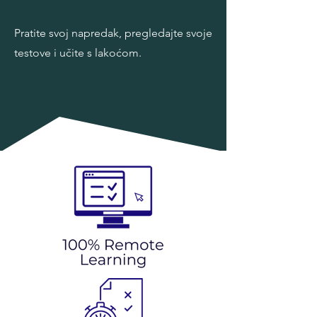
Pratite svoj napredak, pregledajte svoje
testove i učite s lakoćom.