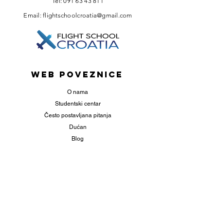
Tel:
091 63 43 811
Email:
flightschoolcroatia@gmail.com
web poveznice
O nama
Studentski centar
Često postavljana pitanja
Dućan
Blog
KORISNI LINKOVI
CCAA
EASA
Panoramski letovi Hrvatska